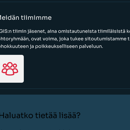
eidän tiimimme
GIS:n tiimin jäsenet, aina omistautuneista tiimiläisistä
ohtoryhmään, ovat voima, joka tukee sitoutumistamme t
ehokkuuteen ja poikkeukselliseen palveluun.
Haluatko tietää lisää?