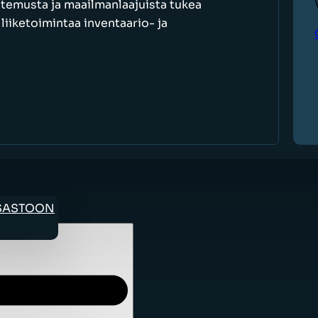
ntemusta ja maailmanlaajuista tukea
iiketoimintaa inventaario- ja
OSASTOON