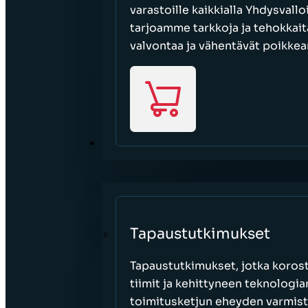
varastoille kaikkialla Yhdysvall
tarjoamme tarkkoja ja tehokkait
valvontaa ja vähentävät poikkea
RESURSSIT
Tapaustutkimukset
Tapaustutkimukset, jotka korost
tiimit ja kehittyneen teknologi
toimitusketjun eheyden varmist