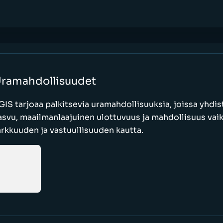
ramahdollisuudet
GIS tarjoaa palkitsevia uramahdollisuuksia, joissa yhdi
asvu, maailmanlaajuinen ulottuvuus ja mahdollisuus vaik
arkkuuden ja vastuullisuuden kautta.