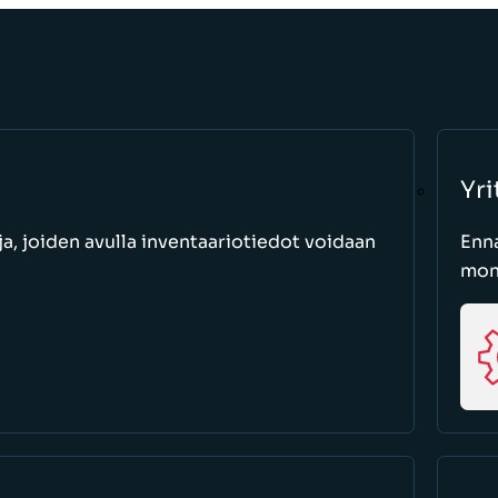
Yri
a, joiden avulla inventaariotiedot voidaan
Enn
moni