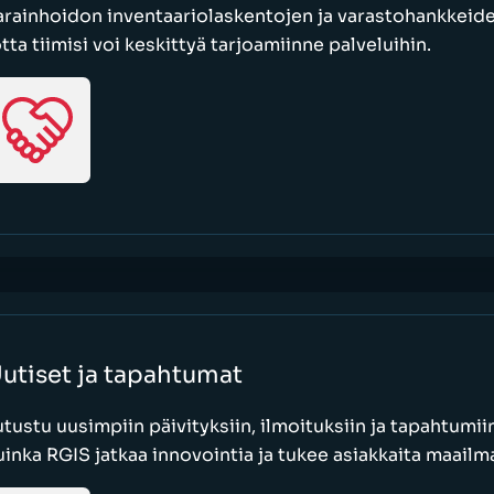
arainhoidon inventaariolaskentojen ja varastohankkeid
otta tiimisi voi keskittyä tarjoamiinne palveluihin.
utiset ja tapahtumat
utustu uusimpiin päivityksiin, ilmoituksiin ja tapahtumiin
uinka RGIS jatkaa innovointia ja tukee asiakkaita maailma