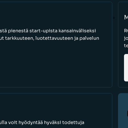
M
stä pienestä start-upista kansainväliseksi
R
nut tarkkuuteen, luotettavuuteen ja palvelun
j
t
lla voit hyödyntää hyväksi todettuja