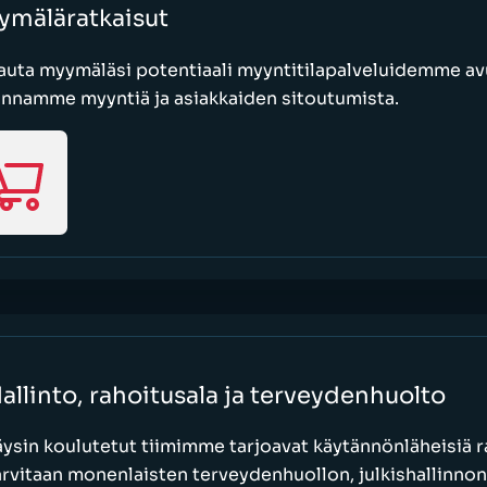
ymäläratkaisut
uta myymäläsi potentiaali myyntitilapalveluidemme avu
annamme myyntiä ja asiakkaiden sitoutumista.
allinto, rahoitusala ja terveydenhuolto
äysin koulutetut tiimimme tarjoavat käytännönläheisiä ra
arvitaan monenlaisten terveydenhuollon, julkishallinnon,