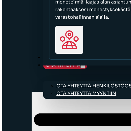
menetelmiä, laajaa alan asiantu
rakentaaksesi menestyksekästä l
varastohallinnan alalla.
URAMAHDOLLISUUDET
OTA YHTEYTTÄ
OTA YHTEYTTÄ HENKILÖSTÖ
OTA YHTEYTTÄ MYYNTIIN