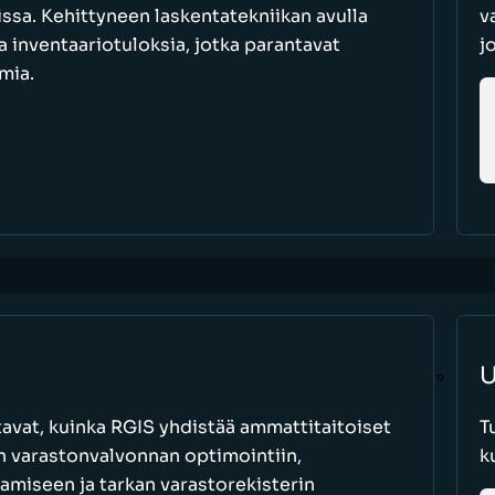
oissa. Kehittyneen laskentatekniikan avulla
v
a inventaariotuloksia, jotka parantavat
j
mia.
U
avat, kuinka RGIS yhdistää ammattitaitoiset
T
an varastonvalvonnan optimointiin,
k
amiseen ja tarkan varastorekisterin