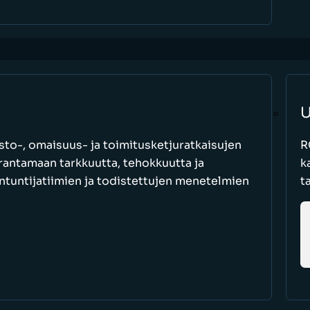
U
to-, omaisuus- ja toimitusketjuratkaisujen
R
parantamaan tarkkuutta, tehokkuutta ja
k
antuntijatiimien ja todistettujen menetelmien
t