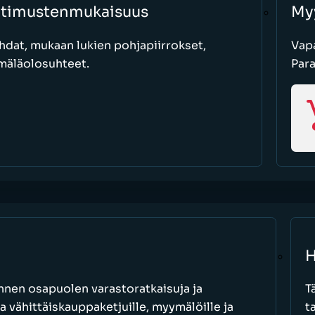
atimustenmukaisuus
My
hdat, mukaan lukien pohjapiirrokset,
Vapa
mäläolosuhteet.
Par
H
nen osapuolen varastoratkaisuja ja
T
a vähittäiskauppaketjuille, myymälöille ja
t