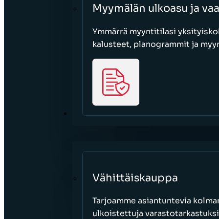
Myymälän ulkoasu ja va
Ymmärrä myyntitilasi yksityisko
kalusteet, planogrammit ja myy
SEKTORIT
Vähittäiskauppa
Tarjoamme asiantuntevia kolman
ulkoistettuja varastotarkastuksi