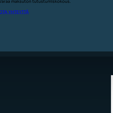
Varaa maksuton tutustumiskokous.
OTA YHTEYTTÄ