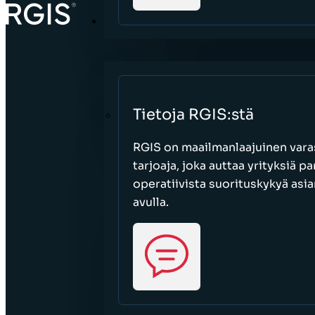
TIETOJA
Tietoja RGIS:stä
RGIS on maailmanlaajuinen varas
tarjoaja, joka auttaa yrityksiä 
operatiivista suorituskykyä asi
avulla.