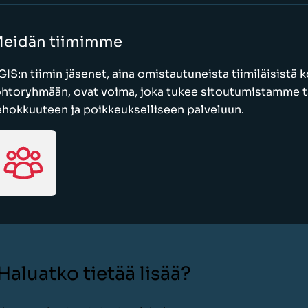
eidän tiimimme
GIS:n tiimin jäsenet, aina omistautuneista tiimiläisistä
ohtoryhmään, ovat voima, joka tukee sitoutumistamme t
ehokkuuteen ja poikkeukselliseen palveluun.
Haluatko tietää lisää?