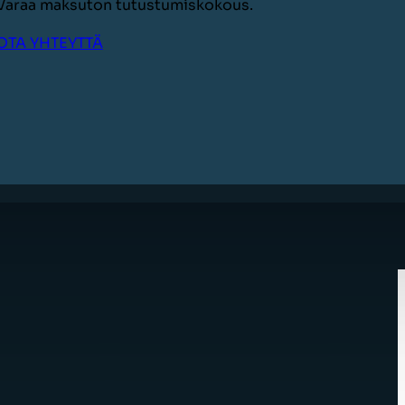
Varaa maksuton tutustumiskokous.
OTA YHTEYTTÄ