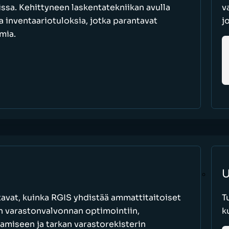
oissa. Kehittyneen laskentatekniikan avulla
v
a inventaariotuloksia, jotka parantavat
j
mia.
U
avat, kuinka RGIS yhdistää ammattitaitoiset
T
an varastonvalvonnan optimointiin,
k
amiseen ja tarkan varastorekisterin