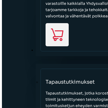
varastoille kaikkialla Yhdysvall
tarjoamme tarkkoja ja tehokkait
valvontaa ja vähentävät poikkea
RESURSSIT
Tapaustutkimukset
Tapaustutkimukset, jotka korost
tiimit ja kehittyneen teknologi
toimitusketjun eheyden varmist