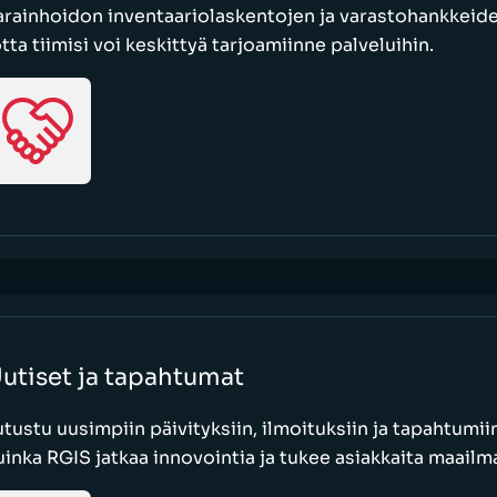
arainhoidon inventaariolaskentojen ja varastohankkeid
otta tiimisi voi keskittyä tarjoamiinne palveluihin.
utiset ja tapahtumat
utustu uusimpiin päivityksiin, ilmoituksiin ja tapahtumiin
uinka RGIS jatkaa innovointia ja tukee asiakkaita maailma