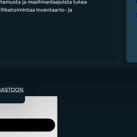
ntemusta ja maailmanlaajuista tukea
iiketoimintaa inventaario- ja
OSASTOON