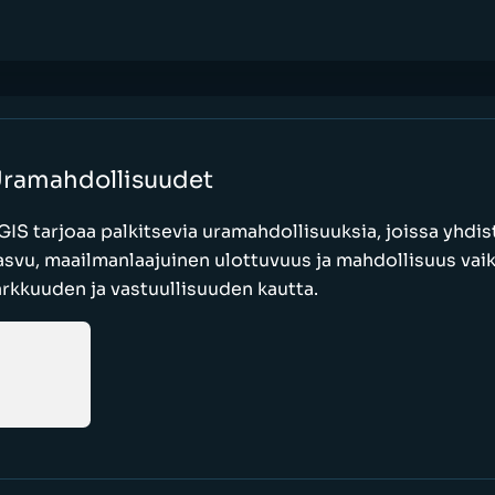
ramahdollisuudet
GIS tarjoaa palkitsevia uramahdollisuuksia, joissa yhdi
asvu, maailmanlaajuinen ulottuvuus ja mahdollisuus vaik
arkkuuden ja vastuullisuuden kautta.