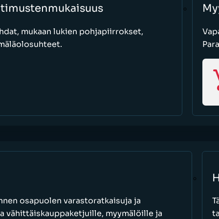
atimustenmukaisuus
My
hdat, mukaan lukien pohjapiirrokset,
Vapa
mäläolosuhteet.
Par
H
nen osapuolen varastoratkaisuja ja
T
a vähittäiskauppaketjuille, myymälöille ja
t