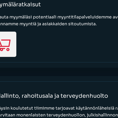
ymäläratkaisut
uta myymäläsi potentiaali myyntitilapalveluidemme avu
annamme myyntiä ja asiakkaiden sitoutumista.
allinto, rahoitusala ja terveydenhuolto
äysin koulutetut tiimimme tarjoavat käytännönläheisiä ra
arvitaan monenlaisten terveydenhuollon, julkishallinnon,