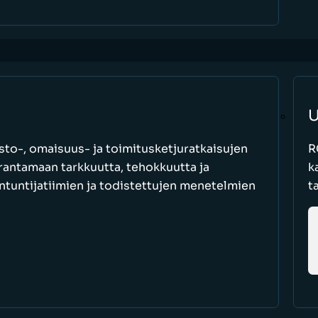
U
to-, omaisuus- ja toimitusketjuratkaisujen
R
parantamaan tarkkuutta, tehokkuutta ja
k
antuntijatiimien ja todistettujen menetelmien
t