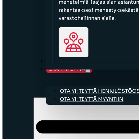
menetelmiä, laajaa alan asiantu
rakentaaksesi menestyksekästä l
varastohallinnan alalla.
URAMAHDOLLISUUDET
OTA YHTEYTTÄ
OTA YHTEYTTÄ HENKILÖSTÖ
OTA YHTEYTTÄ MYYNTIIN