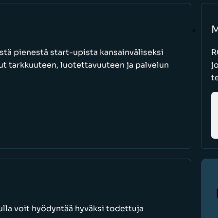
M
stä pienestä start-upista kansainväliseksi
R
nut tarkkuuteen, luotettavuuteen ja palvelun
j
t
lla voit hyödyntää hyväksi todettuja