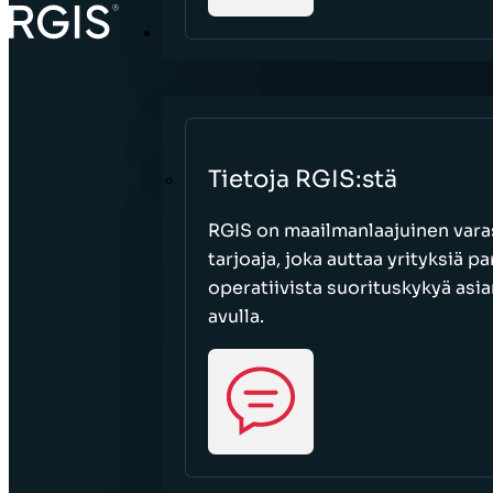
TIETOJA
Tietoja RGIS:stä
RGIS on maailmanlaajuinen varas
tarjoaja, joka auttaa yrityksiä 
operatiivista suorituskykyä asi
avulla.