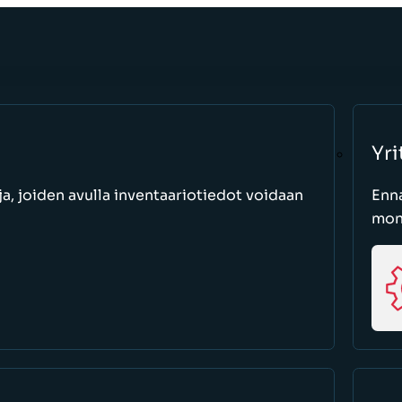
Yri
a, joiden avulla inventaariotiedot voidaan
Enn
moni