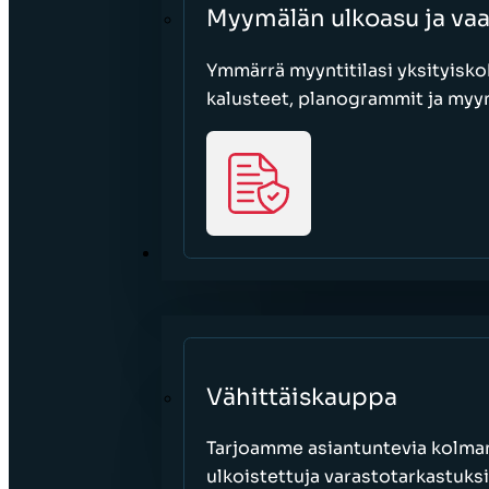
Myymälän ulkoasu ja va
Ymmärrä myyntitilasi yksityisko
kalusteet, planogrammit ja myy
SEKTORIT
Vähittäiskauppa
Tarjoamme asiantuntevia kolman
ulkoistettuja varastotarkastuksi