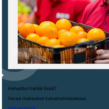
Haluatko tietää lisää?
Varaa maksuton tutustumiskokous.
OTA YHTEYTTÄ