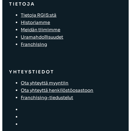
TIETOJA
Tietoja RGIS:stä
Historiamme
Meidän tiimimme
Uramahdollisuudet
Franchising
YHTEYSTIEDOT
Ota yhteyttä myyntiin
Ota yhteyttä henkilöstöosastoon
Franchising-tiedustelut