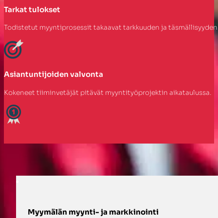
Tarkat tulokset
Todistetut myyntiprosessit takaavat tarkkuuden ja täsmällisyyden 
Asiantuntijoiden valvonta
Kokeneet tiiminvetäjät pitävät myyntityöprojektin aikataulussa.
Vapauta myymäläsi potentiaali myyntitilapalv
Myymälän myynti- ja markkinointi