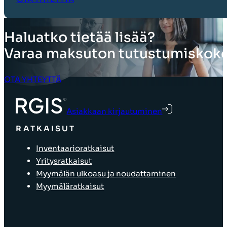
Haluatko tietää lisää?
Varaa maksuton tutustumiskoko
OTA YHTEYTTÄ
Asiakkaan kirjautuminen
RATKAISUT
Inventaarioratkaisut
Yritysratkaisut
Myymälän ulkoasu ja noudattaminen
Myymäläratkaisut