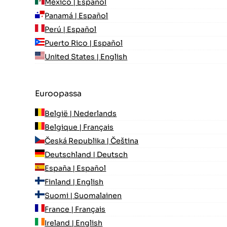
México | Español
Panamá | Español
Perú | Español
Puerto Rico | Español
United States | English
Euroopassa
België | Nederlands
Belgique | Français
Česká Republika | Čeština
Deutschland | Deutsch
España | Español
Finland | English
Suomi | Suomalainen
France | Français
Ireland | English