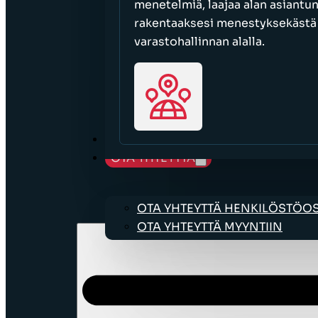
menetelmiä, laajaa alan asiantu
rakentaaksesi menestyksekästä l
varastohallinnan alalla.
URAMAHDOLLISUUDET
OTA YHTEYTTÄ
OTA YHTEYTTÄ HENKILÖSTÖ
OTA YHTEYTTÄ MYYNTIIN