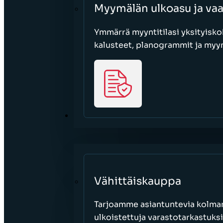
Myymälän ulkoasu ja va
Ymmärrä myyntitilasi yksityisko
kalusteet, planogrammit ja myy
SEKTORIT
Vähittäiskauppa
Tarjoamme asiantuntevia kolman
ulkoistettuja varastotarkastuksi