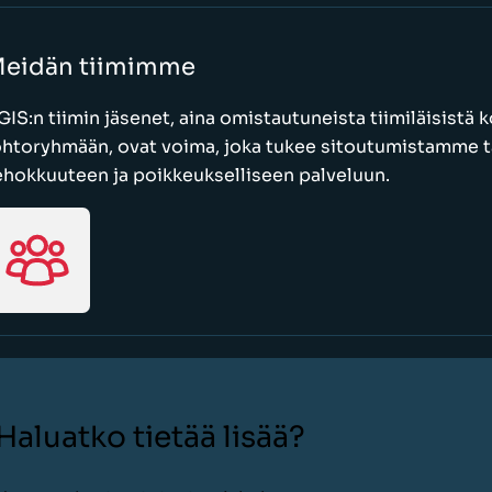
eidän tiimimme
GIS:n tiimin jäsenet, aina omistautuneista tiimiläisistä
ohtoryhmään, ovat voima, joka tukee sitoutumistamme t
ehokkuuteen ja poikkeukselliseen palveluun.
Haluatko tietää lisää?