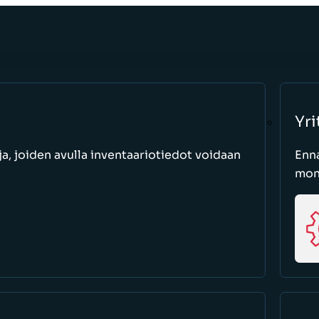
Yri
a, joiden avulla inventaariotiedot voidaan
Enn
moni