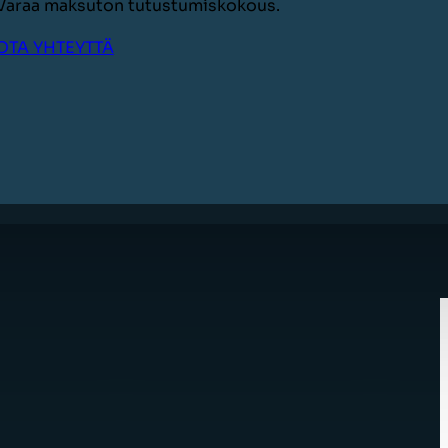
Varaa maksuton tutustumiskokous.
OTA YHTEYTTÄ