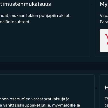
atimustenmukaisuus
My
hdat, mukaan lukien pohjapiirrokset,
Vapa
mäläolosuhteet.
Par
H
nen osapuolen varastoratkaisuja ja
T
a vähittäiskauppaketjuille, myymälöille ja
t