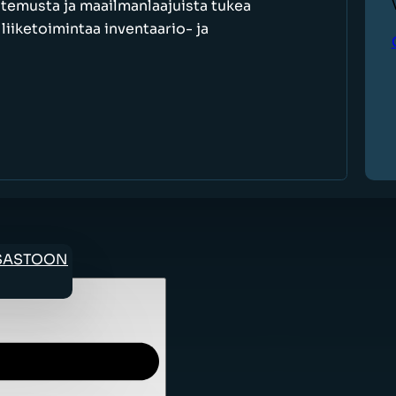
ntemusta ja maailmanlaajuista tukea
iiketoimintaa inventaario- ja
OSASTOON