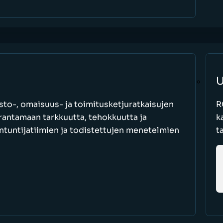
U
to-, omaisuus- ja toimitusketjuratkaisujen
R
parantamaan tarkkuutta, tehokkuutta ja
k
antuntijatiimien ja todistettujen menetelmien
t