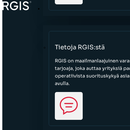
TIETOJA
Tietoja RGIS:stä
RGIS on maailmanlaajuinen varas
tarjoaja, joka auttaa yrityksiä 
operatiivista suorituskykyä asi
avulla.