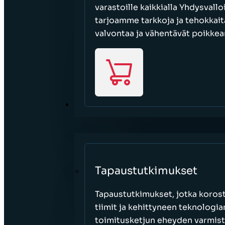
varastoille kaikkialla Yhdysvall
tarjoamme tarkkoja ja tehokkait
valvontaa ja vähentävät poikkea
RESURSSIT
Tapaustutkimukset
Tapaustutkimukset, jotka korost
tiimit ja kehittyneen teknologi
toimitusketjun eheyden varmist