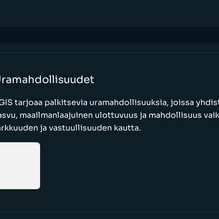
ramahdollisuudet
GIS tarjoaa palkitsevia uramahdollisuuksia, joissa yhdi
asvu, maailmanlaajuinen ulottuvuus ja mahdollisuus vaik
arkkuuden ja vastuullisuuden kautta.