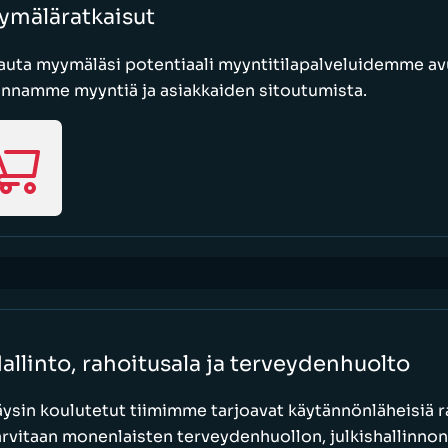
ymäläratkaisut
uta myymäläsi potentiaali myyntitilapalveluidemme avu
annamme myyntiä ja asiakkaiden sitoutumista.
allinto, rahoitusala ja terveydenhuolto
äysin koulutetut tiimimme tarjoavat käytännönläheisiä ra
arvitaan monenlaisten terveydenhuollon, julkishallinnon,