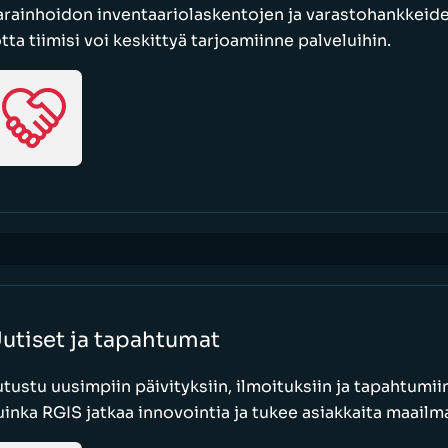
arainhoidon inventaariolaskentojen ja varastohankkeid
otta tiimisi voi keskittyä tarjoamiinne palveluihin.
utiset ja tapahtumat
utustu uusimpiin päivityksiin, ilmoituksiin ja tapahtumiin
uinka RGIS jatkaa innovointia ja tukee asiakkaita maailma