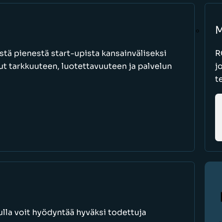
M
stä pienestä start-upista kansainväliseksi
R
nut tarkkuuteen, luotettavuuteen ja palvelun
j
t
lla voit hyödyntää hyväksi todettuja