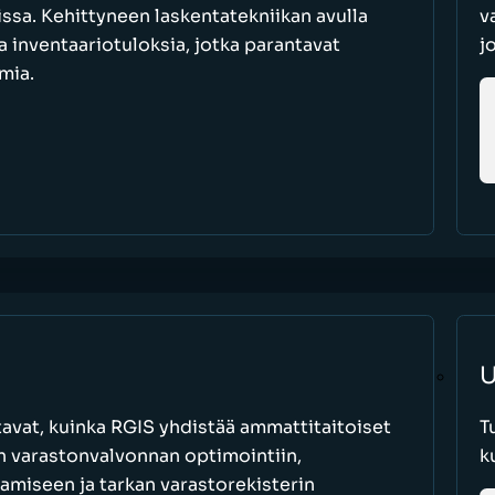
oissa. Kehittyneen laskentatekniikan avulla
v
a inventaariotuloksia, jotka parantavat
j
mia.
U
avat, kuinka RGIS yhdistää ammattitaitoiset
T
an varastonvalvonnan optimointiin,
k
amiseen ja tarkan varastorekisterin