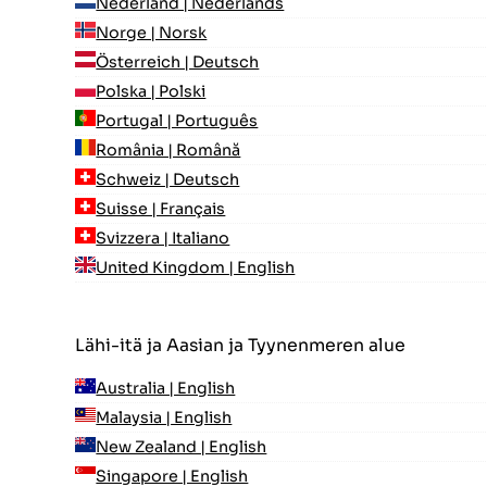
Nederland | Nederlands
Norge | Norsk
Österreich | Deutsch
Polska | Polski
Portugal | Português
România | Română
Schweiz | Deutsch
Suisse | Français
Svizzera | Italiano
United Kingdom | English
Lähi-itä ja Aasian ja Tyynenmeren alue
Australia | English
Malaysia | English
New Zealand | English
Singapore | English