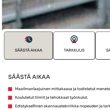
ANNA MEIDÄN RATKAISTA HAASTEES
SÄÄSTÄ AIKAA
TARKKUUS
S
SÄÄSTÄ AIKAA
Maailmanlaajuinen mittakaava ja todistetut menet
Koulutetut tiimit ja tehokkaat työnkulut.
Edistyksellinen skannaustekniikka nopeuden ja ta