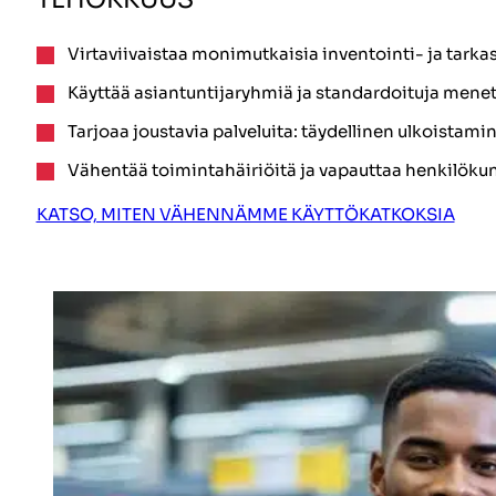
Virtaviivaistaa monimutkaisia inventointi- ja tarka
Käyttää asiantuntijaryhmiä ja standardoituja mene
Tarjoaa joustavia palveluita: täydellinen ulkoistamin
Vähentää toimintahäiriöitä ja vapauttaa henkilöku
KATSO, MITEN VÄHENNÄMME KÄYTTÖKATKOKSIA