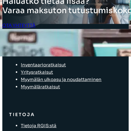
Haluatko tietää lisää?
Varaa maksuton tutustumiskoko
OTA YHTEYTTÄ
Asiakkaan kirjautuminen
RATKAISUT
Inventaarioratkaisut
Yritysratkaisut
Myymälän ulkoasu ja noudattaminen
Myymäläratkaisut
TIETOJA
Tietoja RGIS:stä