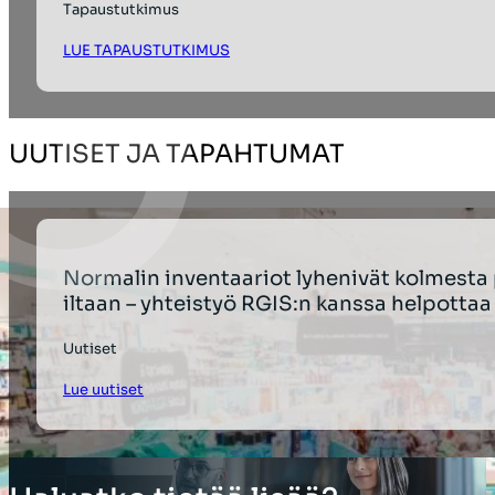
Tapaustutkimus
LUE TAPAUSTUTKIMUS
UUTISET JA TAPAHTUMAT
Normalin inventaariot lyhenivät kolmesta
iltaan – yhteistyö RGIS:n kanssa helpott
Uutiset
Lue uutiset