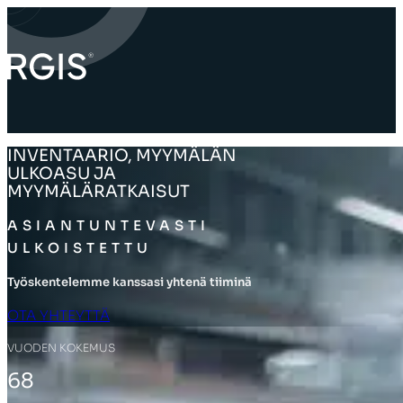
INVENTAARIO, MYYMÄLÄN
ULKOASU JA
MYYMÄLÄRATKAISUT
ASIANTUNTEVASTI
ULKOISTETTU
Työskentelemme kanssasi yhtenä tiiminä
OTA YHTEYTTÄ
VUODEN KOKEMUS
68