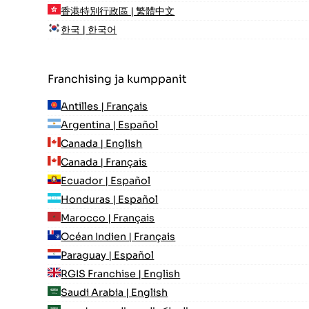
香港特別行政區 | 繁體中文
한국 | 한국어
Franchising ja kumppanit
Antilles | Français
Argentina | Español
Canada | English
Canada | Français
Ecuador | Español
Honduras | Español
Marocco | Français
Océan Indien | Français
Paraguay | Español
RGIS Franchise | English
Saudi Arabia | English