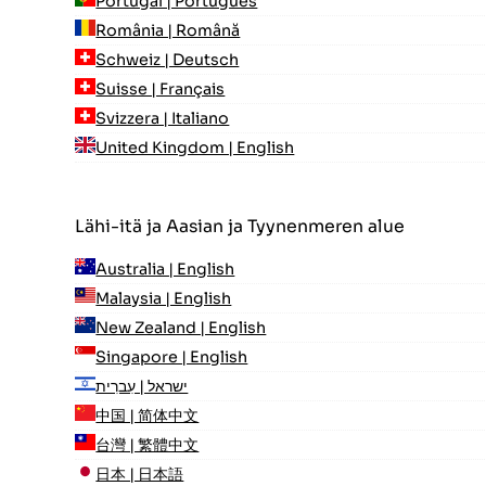
Portugal | Português
România | Română
Schweiz | Deutsch
Suisse | Français
Svizzera | Italiano
United Kingdom | English
Lähi-itä ja Aasian ja Tyynenmeren alue
Australia | English
Malaysia | English
New Zealand | English
Singapore | English
ישראל | עִברִית
中国 | 简体中文
台灣 | 繁體中文
日本 | 日本語