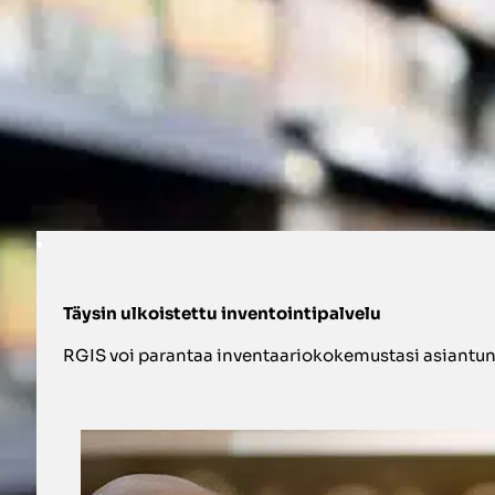
Tarjoamme asiantuntevia kolmannen osapuolen v
varastoille kaikkialla. Kehittyneen laskentatek
vähentävät poikkeamia.
Täysin ulkoistettu inventointipalvelu
RGIS voi parantaa inventaariokokemustasi asiantu