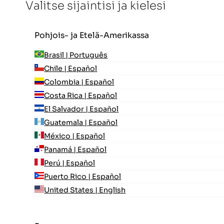
Valitse sijaintisi ja kielesi
Pohjois- ja Etelä-Amerikassa
Brasil | Português
Chile | Español
Colombia | Español
Costa Rica | Español
El Salvador | Español
Guatemala | Español
México | Español
Panamá | Español
Perú | Español
Puerto Rico | Español
United States | English