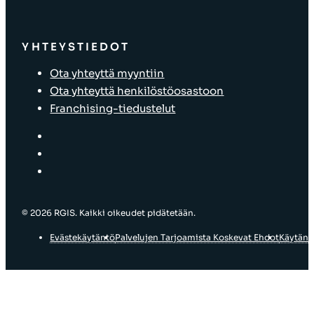
YHTEYSTIEDOT
Ota yhteyttä myyntiin
Ota yhteyttä henkilöstöosastoon
Franchising-tiedustelut
© 2026 RGIS. Kaikki oikeudet pidätetään.
Evästekäytäntö
Palvelujen Tarjoamista Koskevat Ehdot
Käytänn