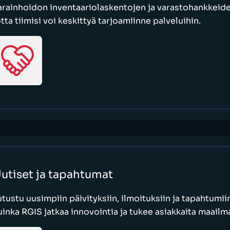
arainhoidon inventaariolaskentojen ja varastohankkeid
otta tiimisi voi keskittyä tarjoamiinne palveluihin.
utiset ja tapahtumat
utustu uusimpiin päivityksiin, ilmoituksiin ja tapahtumiin
uinka RGIS jatkaa innovointia ja tukee asiakkaita maailma