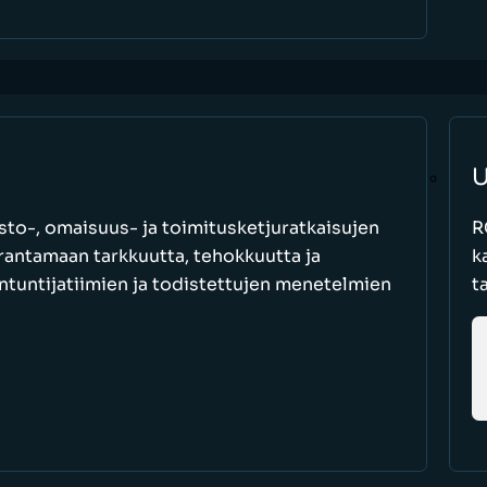
U
to-, omaisuus- ja toimitusketjuratkaisujen
R
parantamaan tarkkuutta, tehokkuutta ja
k
antuntijatiimien ja todistettujen menetelmien
t