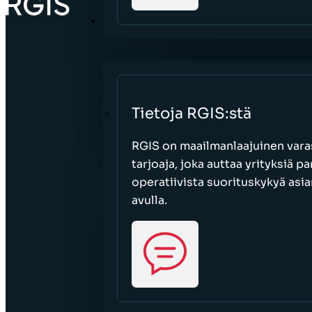
TIETOJA
Tietoja RGIS:stä
RGIS on maailmanlaajuinen varas
tarjoaja, joka auttaa yrityksiä 
operatiivista suorituskykyä asi
avulla.