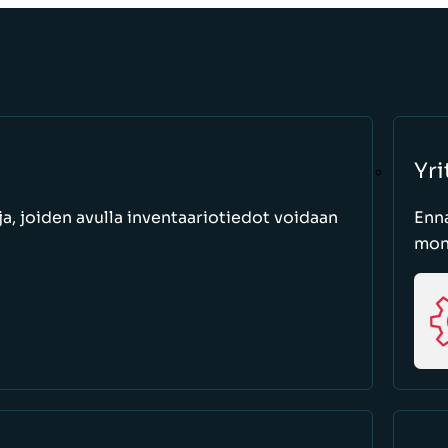
Yri
a, joiden avulla inventaariotiedot voidaan
Enn
moni