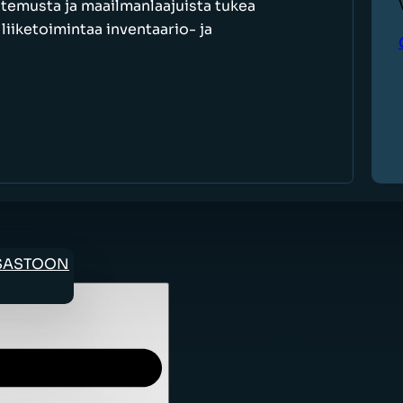
ntemusta ja maailmanlaajuista tukea
iiketoimintaa inventaario- ja
OSASTOON