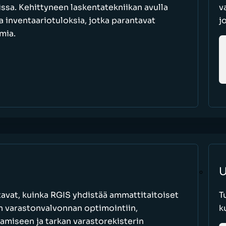
oissa. Kehittyneen laskentatekniikan avulla
v
a inventaariotuloksia, jotka parantavat
j
mia.
U
avat, kuinka RGIS yhdistää ammattitaitoiset
T
an varastonvalvonnan optimointiin,
k
amiseen ja tarkan varastorekisterin