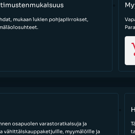
atimustenmukaisuus
My
hdat, mukaan lukien pohjapiirrokset,
Vapa
mäläolosuhteet.
Par
H
nen osapuolen varastoratkaisuja ja
T
a vähittäiskauppaketjuille, myymälöille ja
t