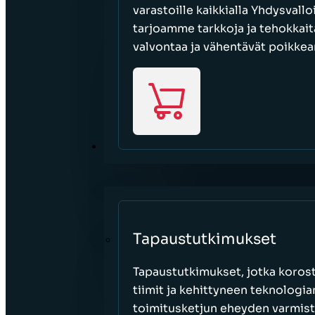
varastoille kaikkialla Yhdysvall
tarjoamme tarkkoja ja tehokkait
valvontaa ja vähentävät poikkea
RESURSSIT
Tapaustutkimukset
Tapaustutkimukset, jotka korost
tiimit ja kehittyneen teknologi
toimitusketjun eheyden varmist