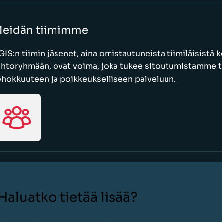
eidän tiimimme
GIS:n tiimin jäsenet, aina omistautuneista tiimiläisistä
ohtoryhmään, ovat voima, joka tukee sitoutumistamme t
ehokkuuteen ja poikkeukselliseen palveluun.
Haluatko tietää lisää?