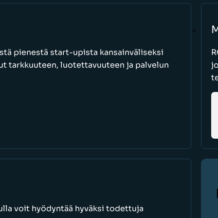
M
stä pienestä start-upista kansainväliseksi
R
nut tarkkuuteen, luotettavuuteen ja palvelun
j
t
lla voit hyödyntää hyväksi todettuja