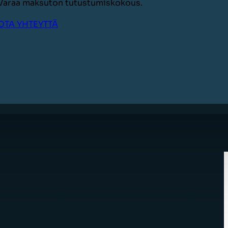
Varaa maksuton tutustumiskokous.
OTA YHTEYTTÄ