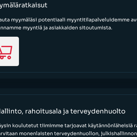
ymäläratkaisut
uta myymäläsi potentiaali myyntitilapalveluidemme avu
annamme myyntiä ja asiakkaiden sitoutumista.
allinto, rahoitusala ja terveydenhuolto
äysin koulutetut tiimimme tarjoavat käytännönläheisiä ra
arvitaan monenlaisten terveydenhuollon, julkishallinnon,