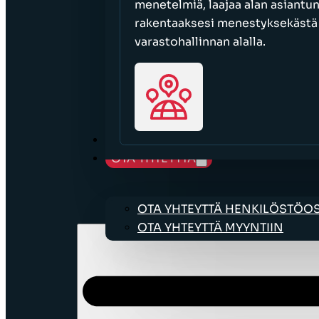
menetelmiä, laajaa alan asiantu
rakentaaksesi menestyksekästä l
varastohallinnan alalla.
URAMAHDOLLISUUDET
OTA YHTEYTTÄ
OTA YHTEYTTÄ HENKILÖSTÖ
OTA YHTEYTTÄ MYYNTIIN