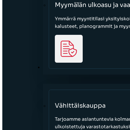
Myymälän ulkoasu ja va
Ymmärrä myyntitilasi yksityisko
kalusteet, planogrammit ja myy
SEKTORIT
Vähittäiskauppa
Tarjoamme asiantuntevia kolman
ulkoistettuja varastotarkastuksi