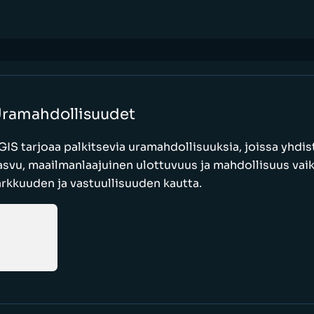
ramahdollisuudet
GIS tarjoaa palkitsevia uramahdollisuuksia, joissa yhdi
asvu, maailmanlaajuinen ulottuvuus ja mahdollisuus vaik
arkkuuden ja vastuullisuuden kautta.