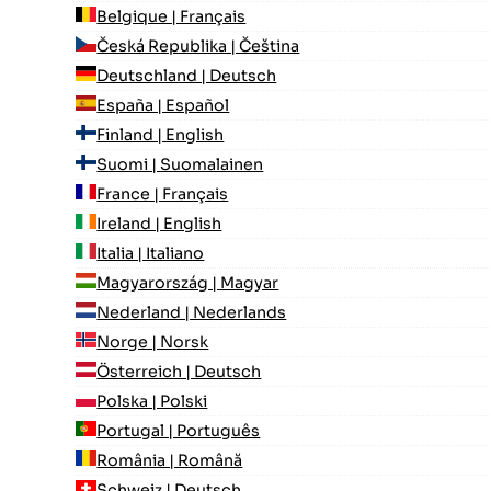
Belgique | Français
Česká Republika | Čeština
Deutschland | Deutsch
España | Español
Finland | English
Suomi | Suomalainen
France | Français
Ireland | English
Italia | Italiano
Magyarország | Magyar
Nederland | Nederlands
Norge | Norsk
Österreich | Deutsch
Polska | Polski
Portugal | Português
România | Română
Schweiz | Deutsch