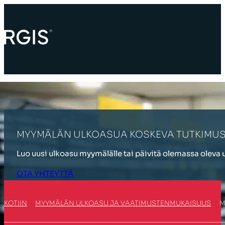
MYYMÄLÄN ULKOASUA KOSKEVA TUTKIMU
Luo uusi ulkoasu myymälälle tai päivitä olemassa oleva
OTA YHTEYTTÄ
KOTIIN
MYYMÄLÄN ULKOASU JA VAATIMUSTENMUKAISUUS
M