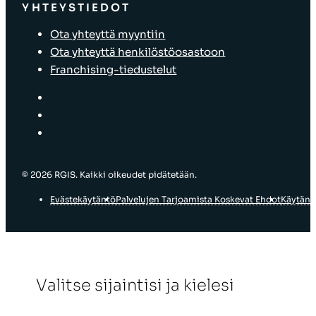
YHTEYSTIEDOT
Ota yhteyttä myyntiin
Ota yhteyttä henkilöstöosastoon
Franchising-tiedustelut
© 2026 RGIS. Kaikki oikeudet pidätetään.
Evästekäytäntö
Palvelujen Tarjoamista Koskevat Ehdot
Käytänn
Valitse sijaintisi ja kielesi