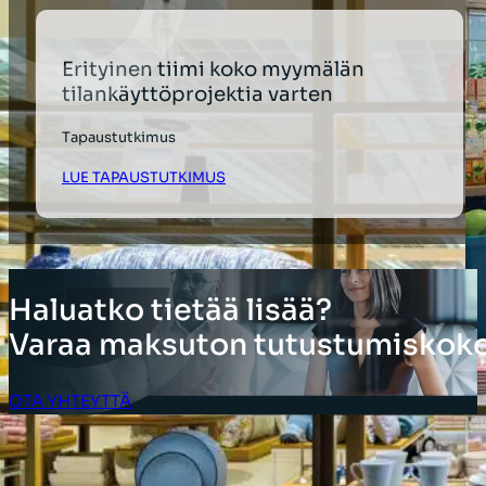
Erityinen tiimi koko myymälän
tilankäyttöprojektia varten
Tapaustutkimus
LUE TAPAUSTUTKIMUS
Haluatko tietää lisää?
Varaa maksuton tutustumiskoko
OTA YHTEYTTÄ
Asiakkaan kirjautuminen