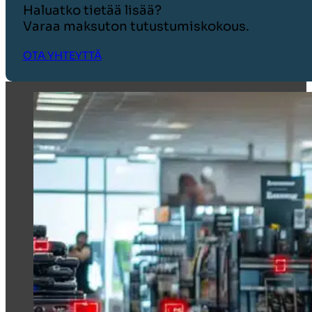
Haluatko tietää lisää?
Varaa maksuton tutustumiskokous.
OTA YHTEYTTÄ