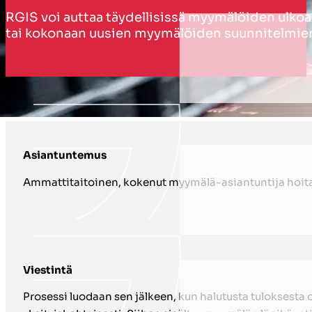
RGIS voi auttaa täydellisissä myymälöiden ulko
tai kokonaan uusien myymälöiden suunnitelmien
NÄIN TUEMME SINUA MYYMÄLÄN ULK
Asiantuntemus
Ammattitaitoinen, kokenut myymälä-asiantuntija hoit
Viestintä
Prosessi luodaan sen jälkeen, kun halutusta tuloksesta 