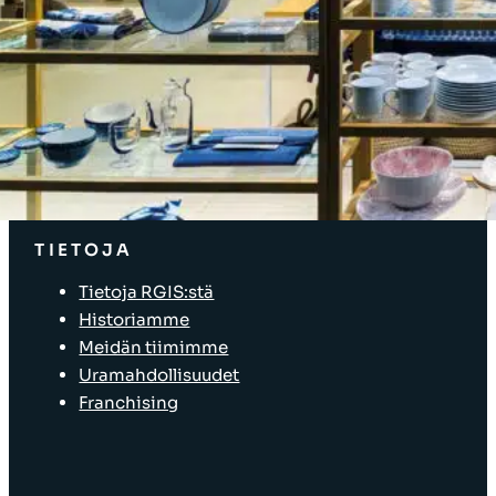
RATKAISUT
Inventaarioratkaisut
Yritysratkaisut
Myymälän ulkoasu ja noudattaminen
Myymäläratkaisut
TIETOJA
Tietoja RGIS:stä
Historiamme
Meidän tiimimme
Uramahdollisuudet
Franchising