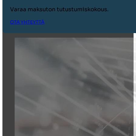
Varaa maksuton tutustumiskokous.
OTA YHTEYTTÄ