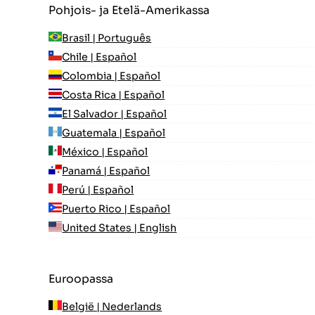
Pohjois- ja Etelä-Amerikassa
Brasil | Português
Chile | Español
Colombia | Español
Costa Rica | Español
El Salvador | Español
Guatemala | Español
México | Español
Panamá | Español
Perú | Español
Puerto Rico | Español
United States | English
Euroopassa
België | Nederlands