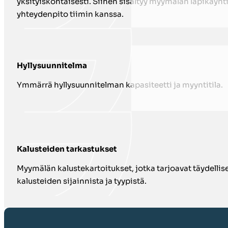
yksityiskohtaisesti. Siihen sisältyy myymälän läpikäynti
yhteydenpito tiimin kanssa.
Hyllysuunnitelma
Ymmärrä hyllysuunnitelman kapasiteetti ja myyntitila.
Kalusteiden tarkastukset
Myymälän kalustekartoitukset, jotka tarjoavat täydelli
kalusteiden sijainnista ja tyypistä.